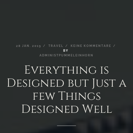
28
JAN.
2019
TRAVEL
KEINE
KOMMENTARE
BY
ADMINISTPUMMELEINHORN
Everything
is
Designed
but
Just
a
few
Things
Designed
Well